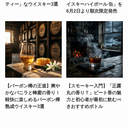
ティー」なウイスキー3選
イスキーハイボール 缶」を
6月2日より順次限定発売
【バーボン樽の王道】爽や
【スモーキー入門】「正露
かなバニラと蜂蜜の香り！
丸の香り？」ピート香の魅
軽快に楽しめるバーボン樽
力と初心者が最初に飲むべ
熟成ウイスキー3選
きおすすめボトル