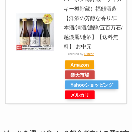
キー樽貯蔵）福顔酒造
【洋酒の芳醇な香り/日
本酒/清酒/濃醇/五百万石/
越淡麗/地酒】【送料無
料】 お中元
created by
Rinker
Amazon
楽天市場
Yahooショッピング
メルカリ