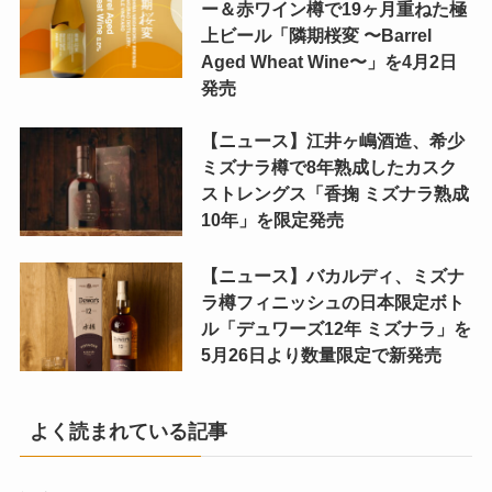
ー＆赤ワイン樽で19ヶ月重ねた極
上ビール「隣期桜変 〜Barrel
Aged Wheat Wine〜」を4月2日
発売
【ニュース】江井ヶ嶋酒造、希少
ミズナラ樽で8年熟成したカスク
ストレングス「香掬 ミズナラ熟成
10年」を限定発売
【ニュース】バカルディ、ミズナ
ラ樽フィニッシュの日本限定ボト
ル「デュワーズ12年 ミズナラ」を
5月26日より数量限定で新発売
よく読まれている記事