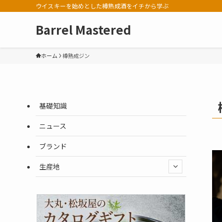
ウイスキーを始めとした樽熟成酒をイチから学ぶ
Barrel Mastered
ホーム
樽熟成ジン
基礎知識
ニュース
ブランド
生産地