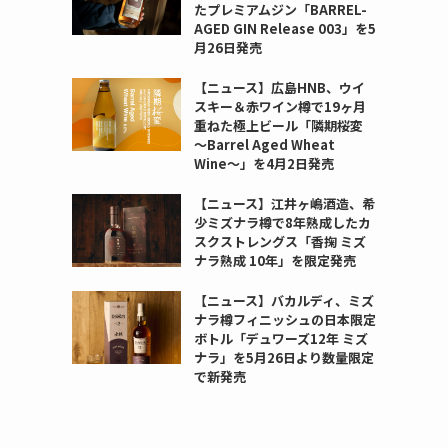
たプレミアムジン「BARREL-
AGED GIN Release 003」を5
月26日発売
【ニュース】広島HNB、ウイ
スキー＆赤ワイン樽で19ヶ月
重ねた極上ビール「隣期桜変
〜Barrel Aged Wheat
Wine〜」を4月2日発売
【ニュース】江井ヶ嶋酒造、希
少ミズナラ樽で8年熟成したカ
スクストレングス「香掬 ミズ
ナラ熟成 10年」を限定発売
【ニュース】バカルディ、ミズ
ナラ樽フィニッシュの日本限定
ボトル「デュワーズ12年 ミズ
ナラ」を5月26日より数量限定
で新発売