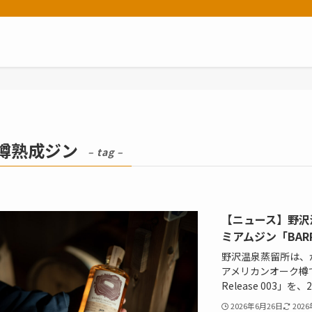
樽熟成ジン
– tag –
【ニュース】野沢
ミアムジン「BARREL
野沢温泉蒸留所は、
アメリカンオーク樽でジン
Release 003」
2026年6月26日
202