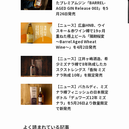
たプレミアムジン「BARREL-
AGED GIN Release 003」を5
月26日発売
【ニュース】広島HNB、ウイ
スキー＆赤ワイン樽で19ヶ月
重ねた極上ビール「隣期桜変
〜Barrel Aged Wheat
Wine〜」を4月2日発売
【ニュース】江井ヶ嶋酒造、希
少ミズナラ樽で8年熟成したカ
スクストレングス「香掬 ミズ
ナラ熟成 10年」を限定発売
【ニュース】バカルディ、ミズ
ナラ樽フィニッシュの日本限定
ボトル「デュワーズ12年 ミズ
ナラ」を5月26日より数量限定
で新発売
よく読まれている記事