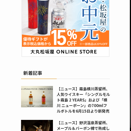
新着記事
【ニュース】霧島横川蒸留所、
人気ウイスキー「シングルモル
ト霧島 2 YEARS」および「横
川 ニューボーン」の700mlフ
ルボトルを6月15日より新発売
【ニュース】野沢温泉蒸留所、
メープル＆バーボン樽で熟成し