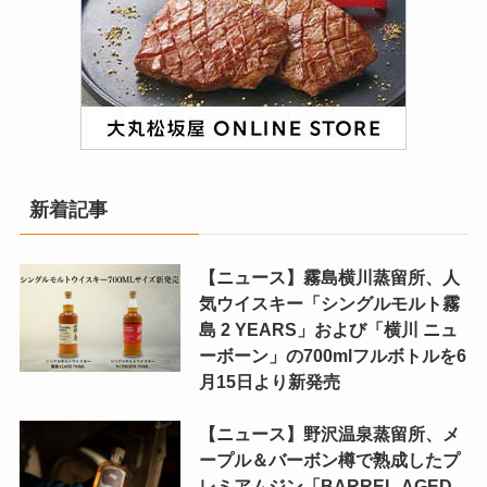
新着記事
【ニュース】霧島横川蒸留所、人
気ウイスキー「シングルモルト霧
島 2 YEARS」および「横川 ニュ
ーボーン」の700mlフルボトルを6
月15日より新発売
【ニュース】野沢温泉蒸留所、メ
ープル＆バーボン樽で熟成したプ
レミアムジン「BARREL-AGED