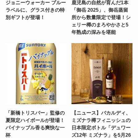
ジョニーウォーカー ブルー
鹿児島の自然が育んだ1本
ラベルに、グラス付きの特
「御岳 2025」、御岳蒸留
別ギフトが登場！
所から数量限定で登場！シ
ェリー樽のまろやかさと5
年熟成の深みを堪能
「新橋トリスバー」監修の
【ニュース】バカルディ、
夏限定ハイボールが登場！
ミズナラ樽フィニッシュの
パイナップル香る爽快な一
日本限定ボトル「デュワー
杯
ズ12年 ミズナラ」を5月26