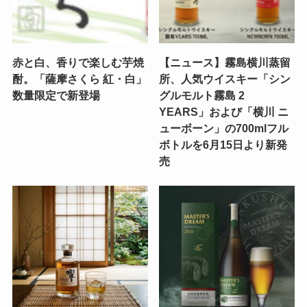
赤と白、香りで楽しむ芋焼
【ニュース】霧島横川蒸留
酎。「薩摩さくら 紅・白」
所、人気ウイスキー「シン
数量限定で新登場
グルモルト霧島 2
YEARS」および「横川 ニ
ューボーン」の700mlフル
ボトルを6月15日より新発
売