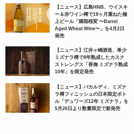
【ニュース】広島HNB、ウイスキ
ー＆赤ワイン樽で19ヶ月重ねた極
上ビール「隣期桜変 〜Barrel
Aged Wheat Wine〜」を4月2日
発売
【ニュース】江井ヶ嶋酒造、希少
ミズナラ樽で8年熟成したカスク
ストレングス「香掬 ミズナラ熟成
10年」を限定発売
【ニュース】バカルディ、ミズナ
ラ樽フィニッシュの日本限定ボト
ル「デュワーズ12年 ミズナラ」を
5月26日より数量限定で新発売