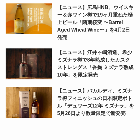
【ニュース】広島HNB、ウイスキ
ー＆赤ワイン樽で19ヶ月重ねた極
上ビール「隣期桜変 〜Barrel
Aged Wheat Wine〜」を4月2日
発売
【ニュース】江井ヶ嶋酒造、希少
ミズナラ樽で8年熟成したカスク
ストレングス「香掬 ミズナラ熟成
10年」を限定発売
【ニュース】バカルディ、ミズナ
ラ樽フィニッシュの日本限定ボト
ル「デュワーズ12年 ミズナラ」を
5月26日より数量限定で新発売