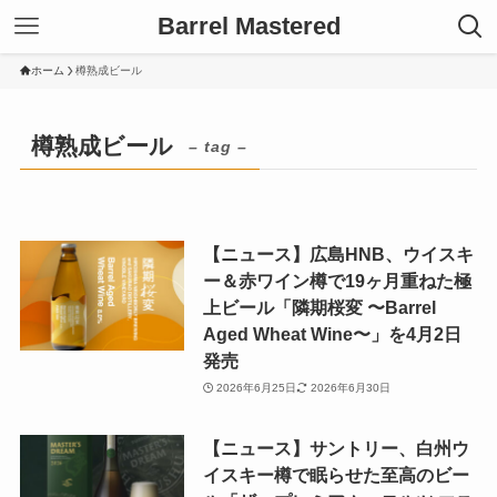
Barrel Mastered
ホーム
樽熟成ビール
樽熟成ビール
– tag –
【ニュース】広島HNB、ウイスキ
ー＆赤ワイン樽で19ヶ月重ねた極
上ビール「隣期桜変 〜Barrel
Aged Wheat Wine〜」を4月2日
発売
2026年6月25日
2026年6月30日
【ニュース】サントリー、白州ウ
イスキー樽で眠らせた至高のビー