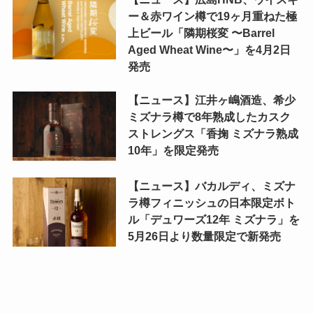
ー＆赤ワイン樽で19ヶ月重ねた極
上ビール「隣期桜変 〜Barrel
Aged Wheat Wine〜」を4月2日
発売
【ニュース】江井ヶ嶋酒造、希少
ミズナラ樽で8年熟成したカスク
ストレングス「香掬 ミズナラ熟成
10年」を限定発売
【ニュース】バカルディ、ミズナ
ラ樽フィニッシュの日本限定ボト
ル「デュワーズ12年 ミズナラ」を
5月26日より数量限定で新発売