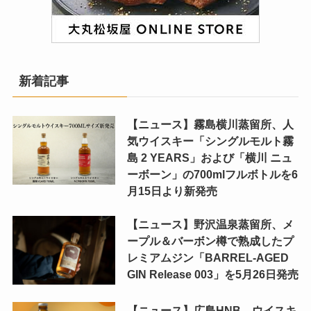
新着記事
【ニュース】霧島横川蒸留所、人
気ウイスキー「シングルモルト霧
島 2 YEARS」および「横川 ニュ
ーボーン」の700mlフルボトルを6
月15日より新発売
【ニュース】野沢温泉蒸留所、メ
ープル＆バーボン樽で熟成したプ
レミアムジン「BARREL-AGED
GIN Release 003」を5月26日発売
【ニュース】広島HNB、ウイスキ