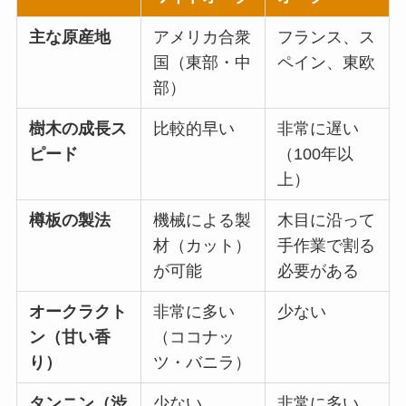
主な原産地
アメリカ合衆
フランス、ス
国（東部・中
ペイン、東欧
部）
樹木の成長ス
比較的早い
非常に遅い
ピード
（100年以
上）
樽板の製法
機械による製
木目に沿って
材（カット）
手作業で割る
が可能
必要がある
オークラクト
非常に多い
少ない
ン（甘い香
（ココナッ
り）
ツ・バニラ）
タンニン（渋
少ない
非常に多い