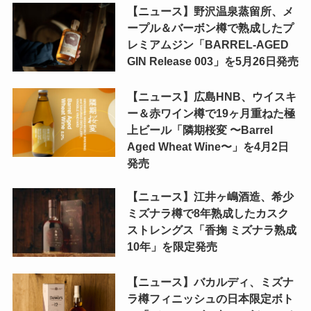
【ニュース】野沢温泉蒸留所、メ
ープル＆バーボン樽で熟成したプ
レミアムジン「BARREL-AGED
GIN Release 003」を5月26日発売
【ニュース】広島HNB、ウイスキ
ー＆赤ワイン樽で19ヶ月重ねた極
上ビール「隣期桜変 〜Barrel
Aged Wheat Wine〜」を4月2日
発売
【ニュース】江井ヶ嶋酒造、希少
ミズナラ樽で8年熟成したカスク
ストレングス「香掬 ミズナラ熟成
10年」を限定発売
【ニュース】バカルディ、ミズナ
ラ樽フィニッシュの日本限定ボト