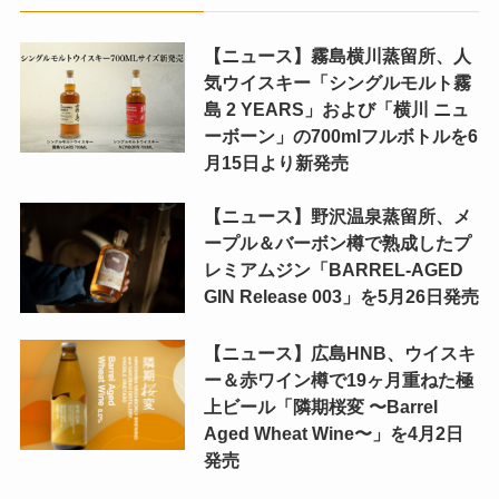
【ニュース】霧島横川蒸留所、人
気ウイスキー「シングルモルト霧
島 2 YEARS」および「横川 ニュ
ーボーン」の700mlフルボトルを6
月15日より新発売
【ニュース】野沢温泉蒸留所、メ
ープル＆バーボン樽で熟成したプ
レミアムジン「BARREL-AGED
GIN Release 003」を5月26日発売
【ニュース】広島HNB、ウイスキ
ー＆赤ワイン樽で19ヶ月重ねた極
上ビール「隣期桜変 〜Barrel
Aged Wheat Wine〜」を4月2日
発売