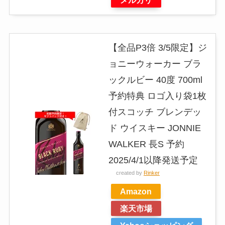
【全品P3倍 3/5限定】ジ
ョニーウォーカー ブラ
ックルビー 40度 700ml
予約特典 ロゴ入り袋1枚
付スコッチ ブレンデッ
ド ウイスキー JONNIE
WALKER 長S 予約
2025/4/1以降発送予定
created by
Rinker
Amazon
楽天市場