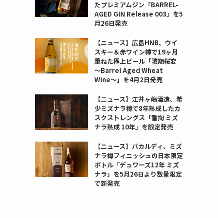
たプレミアムジン「BARREL-
AGED GIN Release 003」を5
月26日発売
【ニュース】広島HNB、ウイ
スキー＆赤ワイン樽で19ヶ月
重ねた極上ビール「隣期桜変
〜Barrel Aged Wheat
Wine〜」を4月2日発売
【ニュース】江井ヶ嶋酒造、希
少ミズナラ樽で8年熟成したカ
スクストレングス「香掬 ミズ
ナラ熟成 10年」を限定発売
【ニュース】バカルディ、ミズ
ナラ樽フィニッシュの日本限定
ボトル「デュワーズ12年 ミズ
ナラ」を5月26日より数量限定
で新発売