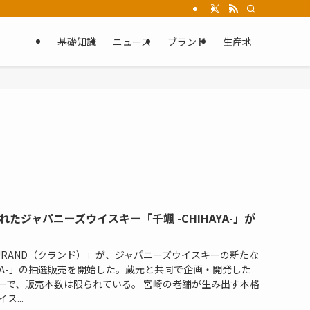
基礎知識
ニュース
ブランド
生産地
たジャパニーズウイスキー「千颯 -CHIHAYA-」が
URAND（クランド）」が、ジャパニーズウイスキーの新たな
HAYA-」の抽選販売を開始した。蔵元と共同で企画・開発した
ーで、販売本数は限られている。 宮崎の老舗が生み出す本格
ス...