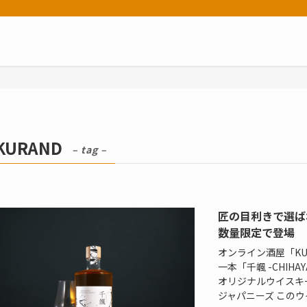
KURAND
– tag –
匠の目利きで選ばれ
数量限定で登場
オンライン酒屋「K
一本「千颯 -CHI
オリジナルウイスキ
ジャパニーズ このウイ