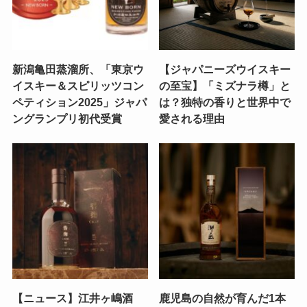
新潟亀田蒸溜所、「東京ウ
【ジャパニーズウイスキー
イスキー＆スピリッツコン
の至宝】「ミズナラ樽」と
ペティション2025」ジャパ
は？独特の香りと世界中で
ングランプリ初代受賞
愛される理由
【ニュース】江井ヶ嶋酒
鹿児島の自然が育んだ1本