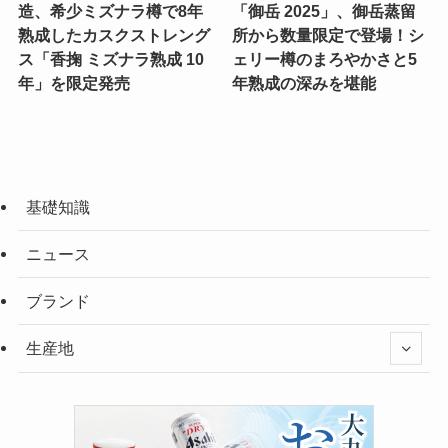
造、希少ミズナラ樽で8年
「御岳 2025」、御岳蒸留
熟成したカスクストレング
所から数量限定で登場！シ
ス「香掬 ミズナラ熟成 10
ェリー樽のまろやかさと5
年」を限定発売
年熟成の深みを堪能
基礎知識
ニュース
ブランド
生産地