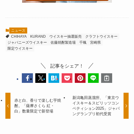
ニュース
CHIHAYA
KURAND
ウイスキー抽選販売
クラフトウイスキー
ジャパニーズウイスキー
佐藤焼酎製造場
千颯
宮崎県
限定ウイスキー
記事をシェア！
新潟亀田蒸溜所、「東京ウ
赤と白、香りで楽しむ芋焼
イスキー＆スピリッツコン
酎。「薩摩さくら 紅・
ペティション2025」ジャパ
白」数量限定で新登場
ングランプリ初代受賞